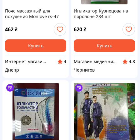
Пояс массажный для
Ипликатор Кузнецова на
похудения Monlove rs-47
поролоне 234 шт
(есть дропшиппинг и
скидки)
462
₴
620
₴
Купить
Купить
Интернет магазин «БЕЗ НАКРУТОК»
Магазин медичних товарів "МАКСМЕД"
4
4.8
Днепр
Чернигов