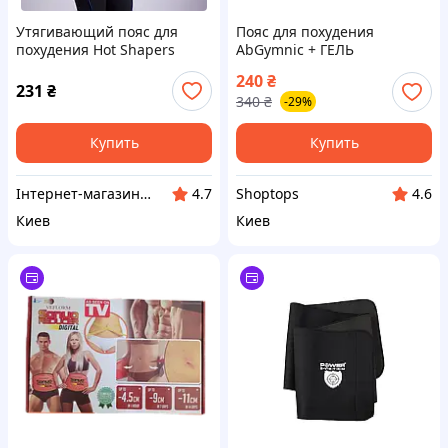
Утягивающий пояс для
Пояс для похудения
похудения Hot Shapers
AbGymnic + ГЕЛЬ
Power Belt XL
(Абжимник)
240
₴
231
₴
340
₴
-29%
Купить
Купить
Інтернет-магазин "Mak7"
Shoptops
4.7
4.6
Киев
Киев