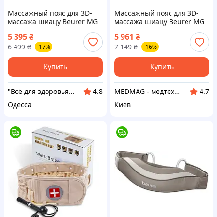
Массажный пояс для 3D-
Массажный пояс для 3D-
массажа шиацу Beurer MG
массажа шиацу Beurer MG
151, (M8455909)
151
5 395
₴
5 961
₴
6 499
₴
7 149
₴
-17%
-16%
Купить
Купить
"Всё для здоровья" Интернет-магазин
MEDMAG - медтехника для всей семьи
4.8
4.7
Одесса
Киев