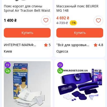
Пояс-корсет для спины
Массажный пояс BEURER
Spinal Air Traction Belt Waist
MG 148
Brace
4 692
₴
1 400
₴
4 739
₴
-1%
Купить
Купить
ИНТЕРНЕТ-МАРАФЕТ
"Всё для здоровья" Интернет-магазин
5
4.8
Киев
Одесса