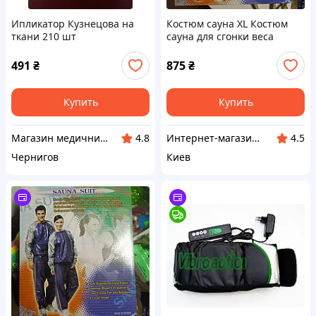
Ипликатор Кузнецова на
Костюм сауна XL Костюм
ткани 210 шт
сауна для сгонки веса
(Паравертебральный)
Костюм сауна для
похудения
491
₴
875
₴
Купить
Купить
Магазин медичних товарів "МАКСМЕД"
Интернет-магазин SportFishka
4.8
4.5
Чернигов
Киев