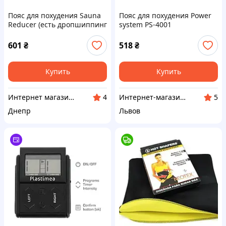
Пояс для похудения Sauna
Пояс для похудения Power
Reducer (есть дропшиппинг
system PS-4001
и скидки)
601
₴
518
₴
Купить
Купить
Интернет магазин «БЕЗ НАКРУТОК»
Интернет-магазин Proteininlviv
4
5
Днепр
Львов