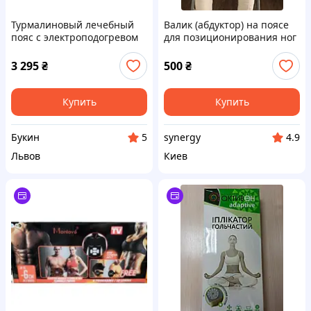
Турмалиновый лечебный
Валик (абдуктор) на поясе
пояс с электроподогревом
для позиционирования ног
до 70 градусов и пультом,
в положении сидя
для поясницы и спины. Под
Лежебока,Украина
3 295
₴
500
₴
заказ.
Купить
Купить
Букин
synergy
5
4.9
Львов
Киев