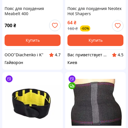
Пояс для похудения
Пояс для похудения Neotex
Meabelt 400
Hot Shapers
64
₴
700
₴
160
₴
-60%
Купить
Купить
OOO"Diachenko i K"
Вас приветствует интернет-магазин SvetOn!
4.7
4.5
Гайворон
Киев