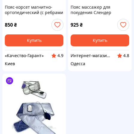
Пояс-корсет магнитно-
Пояс массажер для
ортопедический (с ребрами
похудения Слендер
жесткости)
Шейпер (Slender Shaper)
850
₴
925
₴
Купить
Купить
«Качество-Гарант»
Интернет-магазин «Мир подарков»
4.9
4.8
Киев
Одесса