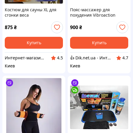
Костюм для сауны XL для
Пояс-массажер для
сгонки веса
похудения Vibroaction
875
₴
900
₴
Купить
Купить
Интернет-магазин SportFishka
👍 Dik.net.ua - Интернет магазин
4.5
4.7
Киев
Киев