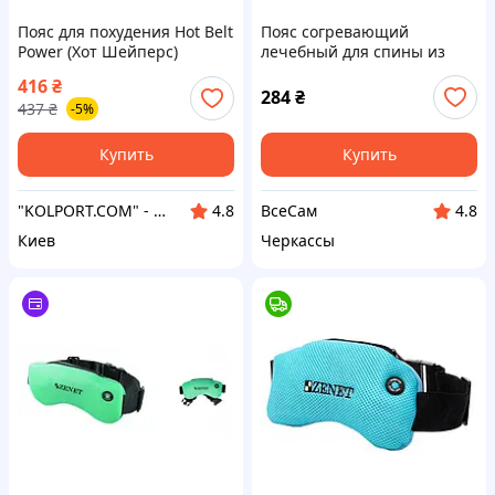
Пояс для похудения Hot Belt
Пояс согревающий
Power (Хот Шейперc)
лечебный для спины из
собачьей шерсти
416
₴
284
₴
437
₴
-5%
Купить
Купить
"KOLPORT.COM" - Интернет-магазин полезных и качественных товаров!
ВсеСам
4.8
4.8
Киев
Черкассы