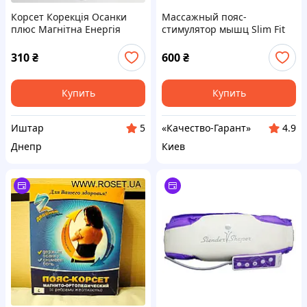
Корсет Корекція Осанки
Массажный пояс-
плюс Магнітна Енергія
стимулятор мышц Slim Fit
Біомаг Biomag ПМК- 01(M)В
(Слим Фит)
НАЯВНОСТІ РОЗМІРИ S і
310
₴
600
₴
XXL
Купить
Купить
Иштар
«Качество-Гарант»
5
4.9
Днепр
Киев