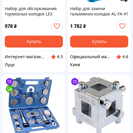
Набор для обслуживания
Набір для заміни
тормозных колодок LEX
гальмівних колодок AL-FA 41
LXBPS21
шт. ALBPR41P
978
₴
1 782
₴
Купить
Купить
Интернет-магазин EUROCRAFT
Официальный магазин Kraft&Dele🛠
4.5
4.6
Луцк
Киев