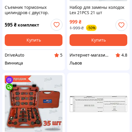
Съемник тормозных
Набор для замены колодок
цилиндров c двустор.
Lex 21PCS 21 шт
адаптером 22/32мм между
Инструмент для замены
999
₴
контактами, правая резьба
тормозных колодок
595
₴
комплект
1 999
₴
-50%
"Dizel"
Купить
Купить
DriveAuto
Интернет-магазин Zhuk
5
4.8
Винница
Львов