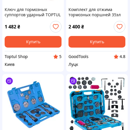
Ключ для тормозных
Комплект для отжима
суппортов ударный TOPTUL
тормозных поршней 35эл
JEBT0226 12-гранный M26
DAF XF 95 105 106
1 482
₴
2 400
₴
Купить
Купить
Toptul Shop
GoodTools
5
4.8
Киев
Луцк