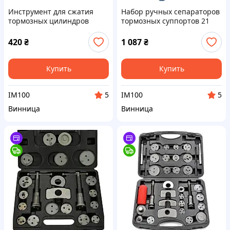
Инструмент для сжатия
Набор ручных сепараторов
тормозных цилиндров
тормозных суппортов 21
GEKO G02539 (Код7005)
предмет ASTA A-FL1010
(Код7004)
420
₴
1 087
₴
Купить
Купить
IM100
IM100
5
5
Винница
Винница