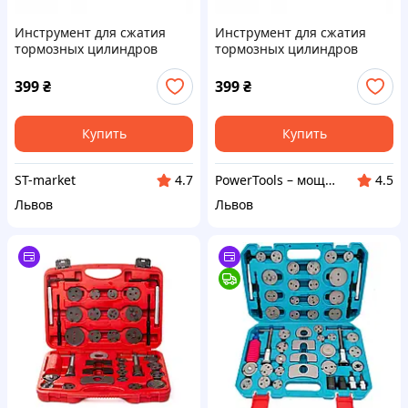
Инструмент для сжатия
Инструмент для сжатия
тормозных цилиндров
тормозных цилиндров
суппорта FT9009
суппорта FT9009
399
₴
399
₴
Купить
Купить
ST-market
PowerTools – мощные инструменты
4.7
4.5
Львов
Львов