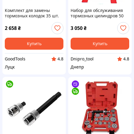
Комплект для замены
Набор для обслуживания
тормозных колодок 35 шт.
тормозных цилиндров 50
Mar-pol M57693
ед. Falcon F10107
2 658
₴
3 050
₴
Купить
Купить
GoodTools
Dnipro_tool
4.8
4.8
Луцк
Днепр