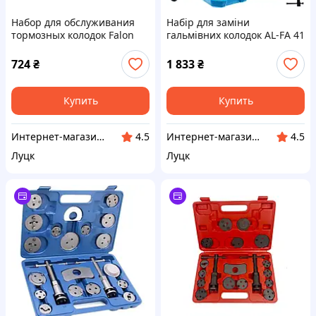
Набор для обслуживания
Набір для заміни
тормозных колодок Falon
гальмівних колодок AL-FA 41
Tech FTXC4018
шт. ALBPR41P
724
₴
1 833
₴
Купить
Купить
Интернет-магазин EUROCRAFT
Интернет-магазин EUROCRAFT
4.5
4.5
Луцк
Луцк