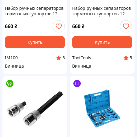
Набор ручных сепараторов
Набор ручных сепараторов
тормозных суппортов 12
тормозных суппортов 12
предметов KBGlobal HS-
предметов KBGlobal HS-
E3318A (Код7100)
E3318A
660
₴
660
₴
Купить
Купить
IM100
TootTools
5
5
Винница
Винница