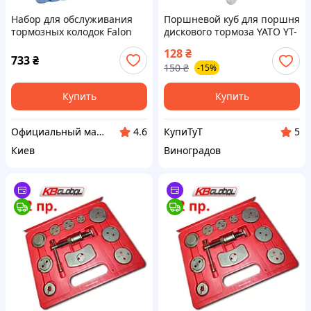
Набор для обслуживания
Поршневой куб для поршня
тормозных колодок Falon
дискового тормоза YATO YT-
Tech FTXC4021
0683
128
₴
733
₴
150
₴
-15%
Купить
Купить
Официальный магазин Kraft&Dele🛠
КупиТуТ
4.6
5
Киев
Виноградов