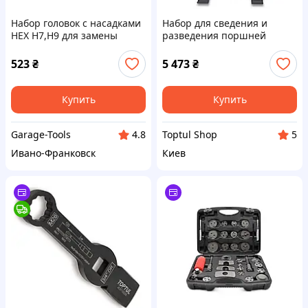
Набор головок с насадками
Набор для сведения и
HEX H7,H9 для замены
разведения поршней
тормозных колодок 4924 JTC
тормозных цилиндров
пневматический 18 ед.
523
₴
5 473
₴
TOPTUL JGAI1804
Купить
Купить
Garage-Tools
Toptul Shop
4.8
5
Ивано-Франковск
Киев