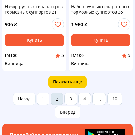
Набор ручных сепараторов
Набор ручных сепараторов
тормозных суппортов 21
тормозных суппортов 35
предмет GEKO G02541
предметов GEKO G02542
(Код7002)
(Код7007)
906
₴
1 980
₴
Купить
Купить
IM100
IM100
5
5
Винница
Винница
Показать еще
Назад
1
3
4
10
2
...
Вперед