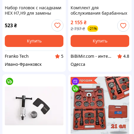
Набор головок с насадками
Комплект для
HEX H7,H9 для замены
обслуживания барабанных
тормозных колодок 4924 JTC
тормозов Hogert для
2 155
₴
замены колодок (HT8G371)
523
₴
2 737
₴
-21%
Купить
Купить
Franko Tech
BiBiMir.com - интернет-магазин автоаксессуаров
5
4.8
Ивано-Франковск
Одесса