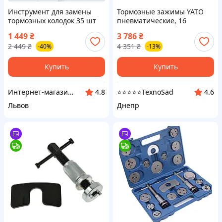
Инструмент для замены
Тормозные зажимы YATO
тормозных колодок 35 шт
пневматические, 16
LEX 35PCS Съемники
элементов
1 449
₴
3 786
₴
тормозных колодок
2 449
₴
4 351
₴
-40%
-13%
Купить
Купить
Интернет-магазин Zhuk
⭐️⭐️⭐️⭐️⭐️TexnoSad
4.8
4.6
Львов
Днепр