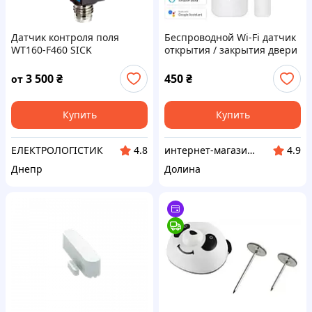
Датчик контроля поля
Беспроводной Wi-Fi датчик
WT160-F460 SICK
открытия / закрытия двери
Tuya, поддержка Alexa,
Google Home
3 500
₴
450
₴
от
Купить
Купить
ЕЛЕКТРОЛОГІСТИК
интернет-магазин "МОБИЛАЙК"
4.8
4.9
Днепр
Долина