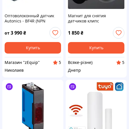
Оптоволоконный датчик
Магнит для снятия
Autonics - BF4R (NPN
датчиков клипс
NO+NC)
(усиленный) 12000Гаусов .
3 990
₴
1 850
₴
от
Купить
Купить
Магазин "zEquip"
Всяке-різне)
5
5
Николаев
Днепр