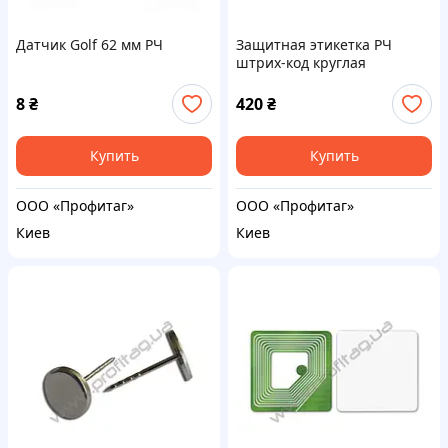
Датчик Golf 62 мм РЧ
Защитная этикетка РЧ
штрих-код круглая
8
₴
420
₴
Купить
Купить
ООО «Профитаг»
ООО «Профитаг»
Киев
Киев