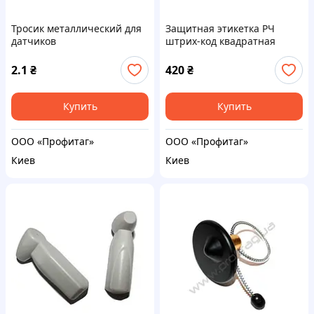
Тросик металлический для
Защитная этикетка РЧ
датчиков
штрих-код квадратная
2.1
₴
420
₴
Купить
Купить
ООО «Профитаг»
ООО «Профитаг»
Киев
Киев