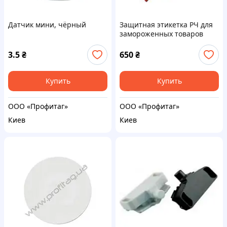
Датчик мини, чёрный
Защитная этикетка РЧ для
замороженных товаров
(красная)
3.5
₴
650
₴
Купить
Купить
ООО «Профитаг»
ООО «Профитаг»
Киев
Киев