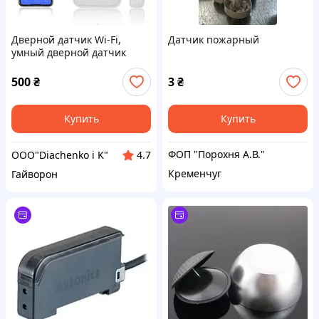
Дверной датчик Wi-Fi,
Датчик пожарный
умный дверной датчик
окна, оконный контактный
датчик с приложением,
500
₴
3
₴
совместимым с Alexa
Купить
Купить
ФОП "Порохня А.В."
OOO"Diachenko i K"
4.7
Кременчуг
Гайворон