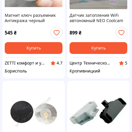
Магнит ключ разъемник
Датчик затопления WiFi
Антикража черный
автономный NEO Coolcam
Z-WS1 с внешним
датчиком. Спец цена!
545
₴
899
₴
Купить
Купить
ZETTI комфорт и уют вашего дома
Центр Технической Безопасности
4.7
5
Борисполь
Кропивницкий