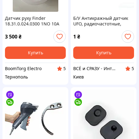
Датчик руху Finder
Б/У Антикражный датчик
18.31.0.024.0300 1NO 10A
UFO, радиочастотные,
24V AC/DC
противокражные клипсы
8.2MHz — защита товаров в
3 500
₴
1
₴
торговых точках
Купить
Купить
BoomTorg Electro
ВСЁ и СРАЗУ - Интернет-магазин товаров для организации торговли, торгового оборудования
5
5
Тернополь
Киев