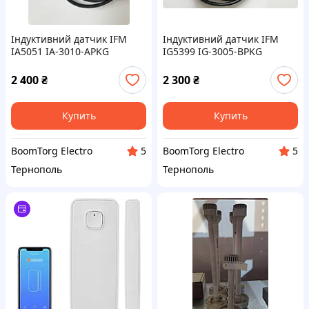
Індуктивний датчик IFM
Індуктивний датчик IFM
IA5051 IA-3010-APKG
IG5399 IG-3005-BPKG
2 400
₴
2 300
₴
Купить
Купить
BoomTorg Electro
BoomTorg Electro
5
5
Тернополь
Тернополь