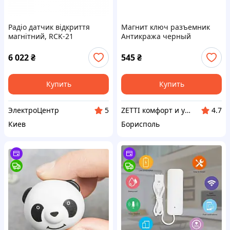
Радіо датчик відкриття
Магнит ключ разъемник
магнітний, RCK-21
Антикража черный
6 022
₴
545
₴
Купить
Купить
ЭлектроЦентр
ZETTI комфорт и уют вашего дома
5
4.7
Киев
Борисполь