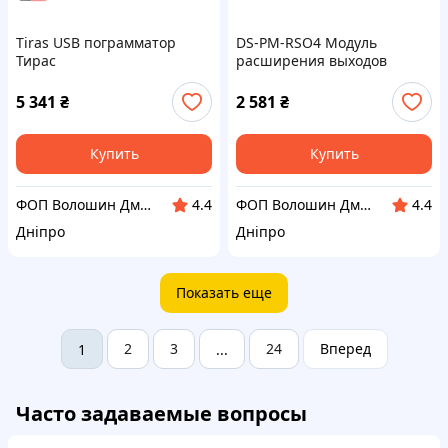
Tiras USB пограмматор
DS-PM-RSO4 Модуль
Тирас
расширения выходов
5 341
₴
2 581
₴
Купить
Купить
ФОП Волошин Дмитро Олексійович
ФОП Волошин Дмитро Олексійович
4.4
4.4
Дніпро
Дніпро
Показать еще
2
3
24
Вперед
1
...
Часто задаваемые вопросы