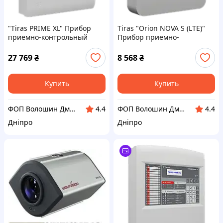
"Tiras PRIME XL" Прибор
Tiras "Orion NOVA S (LTE)"
приемно-контрольный
Прибор приемно-
пожарный
контрольный
27 769
₴
8 568
₴
Купить
Купить
ФОП Волошин Дмитро Олексійович
ФОП Волошин Дмитро Олексійович
4.4
4.4
Дніпро
Дніпро