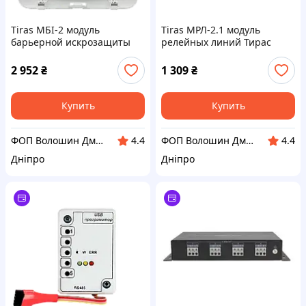
Tiras МБІ-2 модуль
Tiras МРЛ-2.1 модуль
барьерной искрозащиты
релейных линий Тирас
Тирас
2 952
₴
1 309
₴
Купить
Купить
ФОП Волошин Дмитро Олексійович
ФОП Волошин Дмитро Олексійович
4.4
4.4
Дніпро
Дніпро