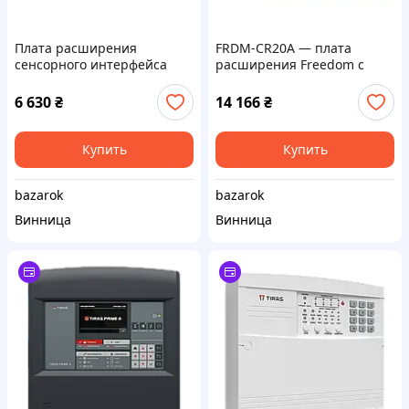
Плата расширения
FRDM-CR20A — плата
сенсорного интерфейса
расширения Freedom с
Freedom Development
передатчиком 2,4 ГГц.
FRDM-FXS-MULTI
6 630
₴
14 166
₴
Купить
Купить
bazarok
bazarok
Винница
Винница