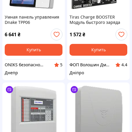
Умная панель управления
Tiras Charge BOOSTER
Dnake TPP06
Модуль быстрого заряда
АКБ
6 641
₴
1 572
₴
Купить
Купить
ONIKS безопасность и комфорт
ФОП Волошин Дмитро Олексійович
5
4.4
Днепр
Дніпро