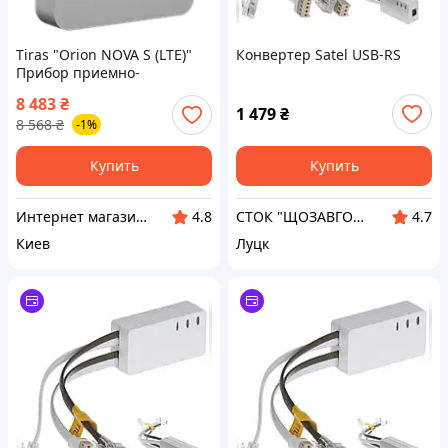
Tiras "Orion NOVA S (LTE)"
Конвертер Satel USB-RS
Прибор приемно-
контрольный
8 483
₴
1 479
₴
8 568
₴
-1%
Купить
Купить
Интернет магазин Store7
СТОК "ЩОЗАВГОДНО" якісні товари з Європи
4.8
4.7
Киев
Луцк