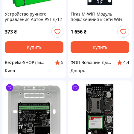
Устройство ручного
Tiras M-WiFi Модуль
управления Артон РУПД-12
подключения к сети WiFi
НР "Розблокировка дверей"
Тирас
373
₴
1 656
₴
Купить
Купить
Bezpeka-SHOP (Гипермаркет по БЕЗОПАСНОСТИ)
ФОП Волошин Дмитро Олексійович
5
4.4
Киев
Дніпро