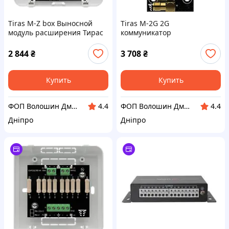
Tiras M-Z box Выносной
Tiras M-2G 2G
модуль расширения Тирас
коммуникатор
2 844
₴
3 708
₴
Купить
Купить
ФОП Волошин Дмитро Олексійович
ФОП Волошин Дмитро Олексійович
4.4
4.4
Дніпро
Дніпро