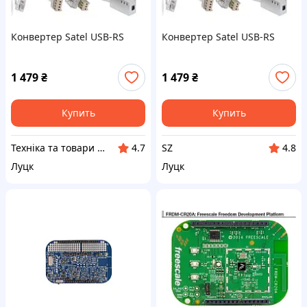
Конвертер Satel USB-RS
Конвертер Satel USB-RS
1 479
₴
1 479
₴
Купить
Купить
Техніка та товари з Європи "Щозавгодно"
SZ
4.7
4.8
Луцк
Луцк