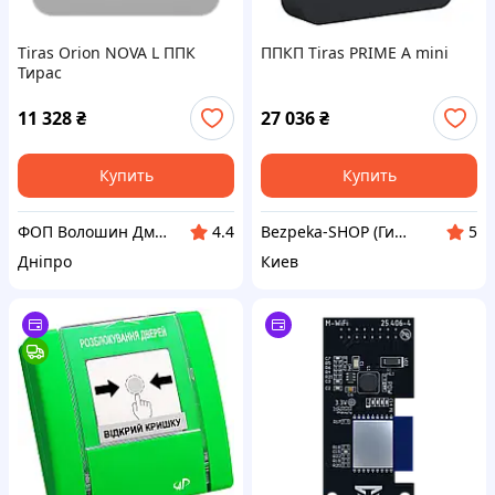
Tiras Orion NOVA L ППК
ППКП Tiras PRIME A mini
Тирас
11 328
₴
27 036
₴
Купить
Купить
ФОП Волошин Дмитро Олексійович
Bezpeka-SHOP (Гипермаркет по БЕЗОПАСНОСТИ)
4.4
5
Дніпро
Киев