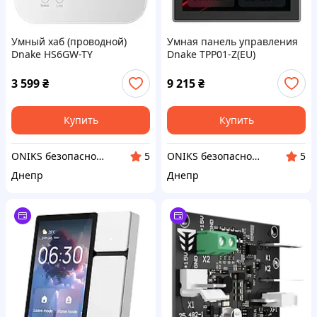
Умный хаб (проводной)
Умная панель управления
Dnake HS6GW-TY
Dnake TPP01-Z(EU)
3 599
₴
9 215
₴
Купить
Купить
ONIKS безопасность и комфорт
ONIKS безопасность и комфорт
5
5
Днепр
Днепр