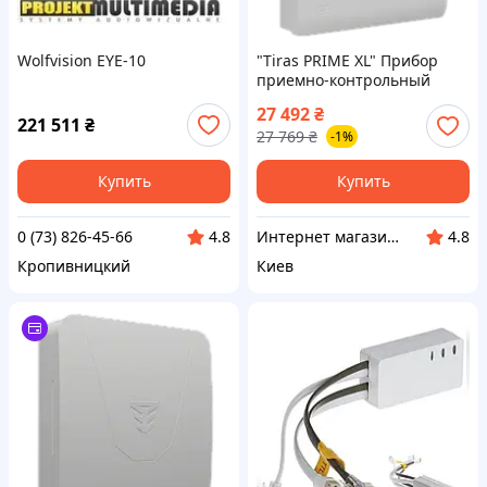
Wolfvision EYE-10
"Tiras PRIME XL" Прибор
приемно-контрольный
пожарный
27 492
₴
221 511
₴
27 769
₴
-1%
Купить
Купить
0 (73) 826-45-66
Интернет магазин Store7
4.8
4.8
Кропивницкий
Киев