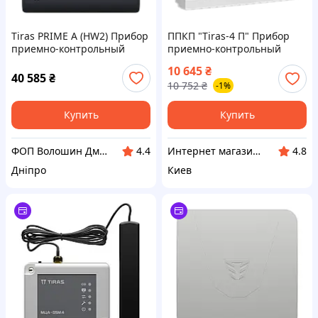
Tiras PRIME A (HW2) Прибор
ППКП "Tiras-4 П" Прибор
приемно-контрольный
приемно-контрольный
пожарный Тирас
пожарный Тирас
10 645
₴
40 585
₴
10 752
₴
-1%
Купить
Купить
ФОП Волошин Дмитро Олексійович
Интернет магазин Store7
4.4
4.8
Дніпро
Киев