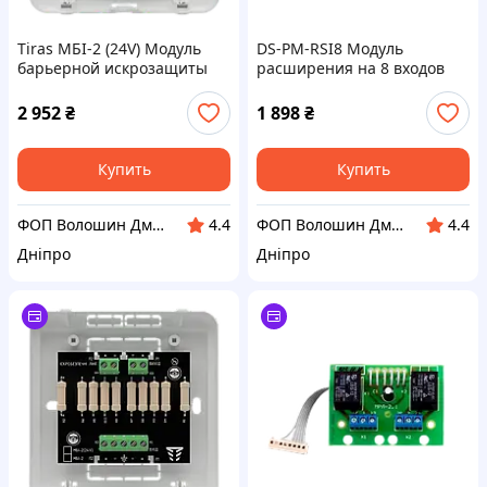
Tiras МБІ-2 (24V) Модуль
DS-PM-RSI8 Модуль
барьерной искрозащиты
расширения на 8 входов
Тирас
2 952
₴
1 898
₴
Купить
Купить
ФОП Волошин Дмитро Олексійович
ФОП Волошин Дмитро Олексійович
4.4
4.4
Дніпро
Дніпро