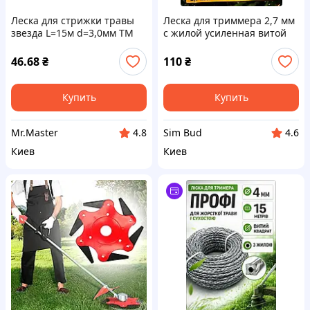
Леска для стрижки травы
Леска для триммера 2,7 мм
звезда L=15м d=3,0мм ТМ
с жилой усиленная витой
Kubis
квадрат 15 м для жёсткой
травы
46.68
₴
110
₴
Купить
Купить
Mr.Master
Sim Bud
4.8
4.6
Киев
Киев