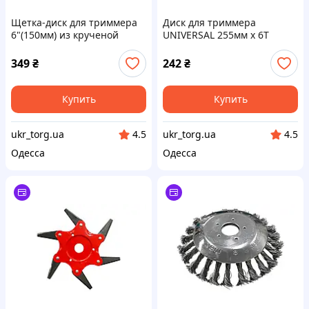
Щетка-диск для триммера
Диск для триммера
6"(150мм) из крученой
UNIVERSAL 255мм x 6Т
проволоки (625-300)
сегментный (613-4)
349
₴
242
₴
Купить
Купить
ukr_torg.ua
ukr_torg.ua
4.5
4.5
Одесса
Одесса