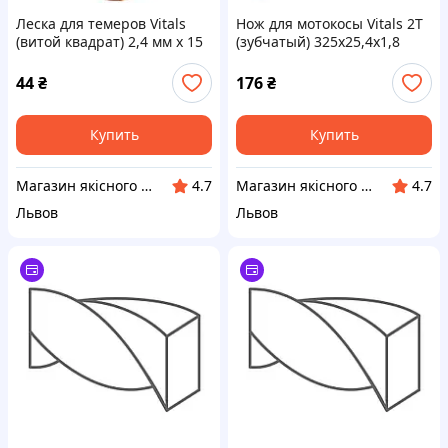
Леска для темеров Vitals
Нож для мотокосы Vitals 2Т
(витой квадрат) 2,4 мм х 15
(зубчатый) 325х25,4х1,8
м Triple Color
Mn65
44
₴
176
₴
Купить
Купить
Магазин якісного інструменту Tools Shop 24/7
Магазин якісного інструменту Tools Shop 24/7
4.7
4.7
Львов
Львов