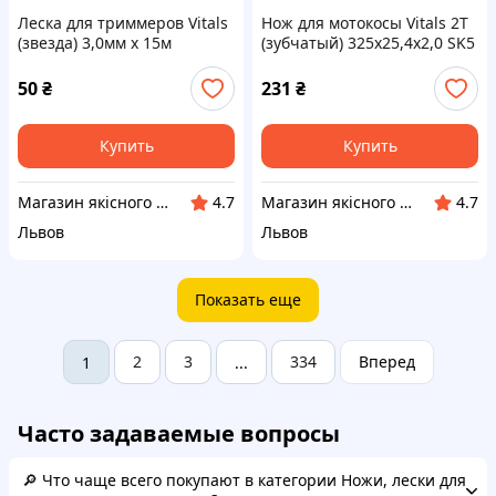
Леска для триммеров Vitals
Нож для мотокосы Vitals 2Т
(звезда) 3,0мм х 15м
(зубчатый) 325х25,4х2,0 SK5
50
₴
231
₴
Купить
Купить
Магазин якісного інструменту Tools Shop 24/7
Магазин якісного інструменту Tools Shop 24/7
4.7
4.7
Львов
Львов
Показать еще
2
3
334
Вперед
1
...
Часто задаваемые вопросы
🔎 Что чаще всего покупают в категории Ножи, лески для