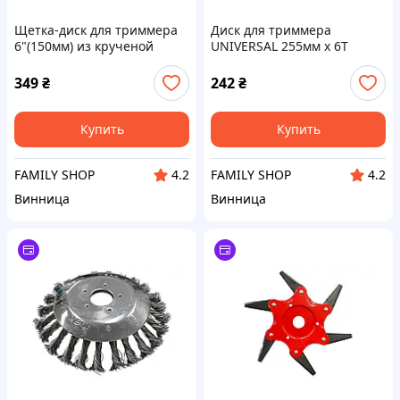
Щетка-диск для триммера
Диск для триммера
6"(150мм) из крученой
UNIVERSAL 255мм x 6Т
проволоки (625-300)
сегментный (613-4)
349
₴
242
₴
Купить
Купить
FAMILY SHOP
FAMILY SHOP
4.2
4.2
Винница
Винница