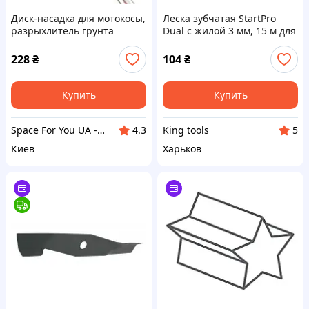
Диск-насадка для мотокосы,
Леска зубчатая StartPro
разрыхлитель грунта
Dual с жилой 3 мм, 15 м для
Красный
бензокосы, триммера
228
₴
104
₴
Купить
Купить
Space For You UA - STORE
King tools
4.3
5
Киев
Харьков