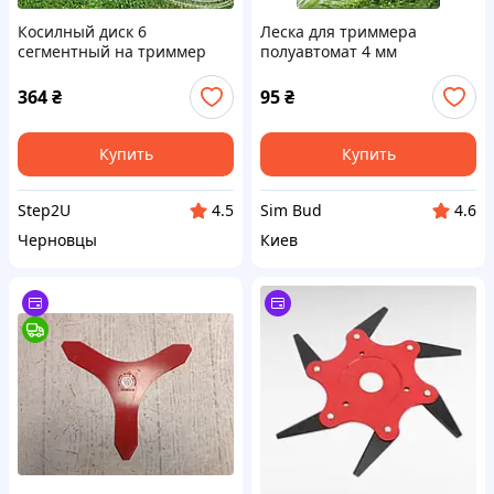
Косилный диск 6
Леска для триммера
сегментный на триммер
полуавтомат 4 мм
для кустов, Нож для
бензокосы
364
₴
95
₴
Купить
Купить
Step2U
Sim Bud
4.5
4.6
Черновцы
Киев