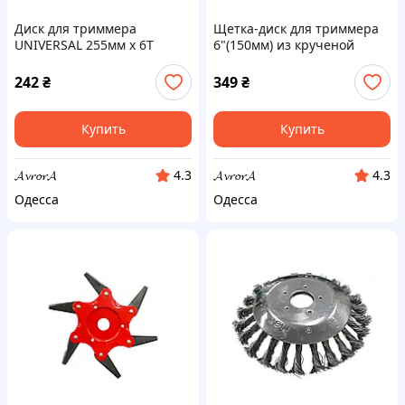
Диск для триммера
Щетка-диск для триммера
UNIVERSAL 255мм x 6Т
6"(150мм) из крученой
сегментный (613-4)
проволоки (625-300)
242
₴
349
₴
Купить
Купить
𝓐𝓿𝓻𝓸𝓻𝓐
𝓐𝓿𝓻𝓸𝓻𝓐
4.3
4.3
Одесса
Одесса