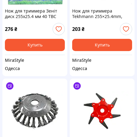
Нож для триммера Зеніт
Нож для триммера
диск 255х25.4 мм 40 ТВС
Tekhmann 255×25.4mm,
зубцов (40540250)
40TBC зубцов (40255001)
276
₴
203
₴
Купить
Купить
MiraStyle
MiraStyle
Одесса
Одесса