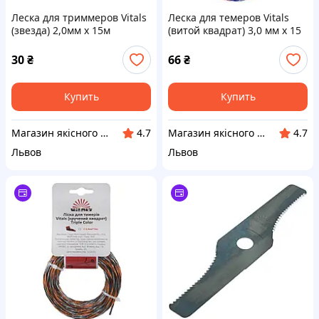
Леска для триммеров Vitals
Леска для темеров Vitals
(звезда) 2,0мм х 15м
(витой квадрат) 3,0 мм х 15
м Triple Color
30
₴
66
₴
Купить
Купить
Магазин якісного інструменту Tools Shop 24/7
Магазин якісного інструменту Tools Shop 24/7
4.7
4.7
Львов
Львов