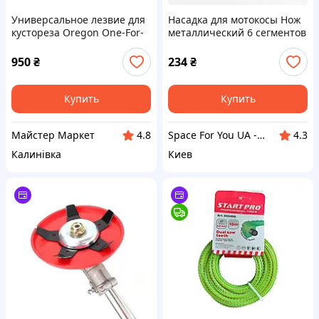
Универсальное лезвие для
Насадка для мотокосы Нож
кустореза Oregon One-For-
металлический 6 сегментов
All 295498-0 с 3 зубцами для
кусторезов Husqvarna,
950
₴
234
₴
Echo, Stihl и других брендов
Купить
Купить
Майстер Маркет
Space For You UA - STORE
4.8
4.3
Калинівка
Киев