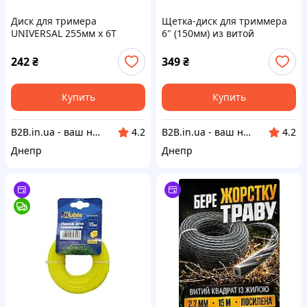
Диск для тримера
Щетка-диск для триммера
UNIVERSAL 255мм x 6Т
6" (150мм) из витой
сегментний (613-4)
проволоки (625-300)
242
₴
349
₴
Купить
Купить
B2B.in.ua - ваш наджный партнер
B2B.in.ua - ваш наджный партнер
4.2
4.2
Днепр
Днепр