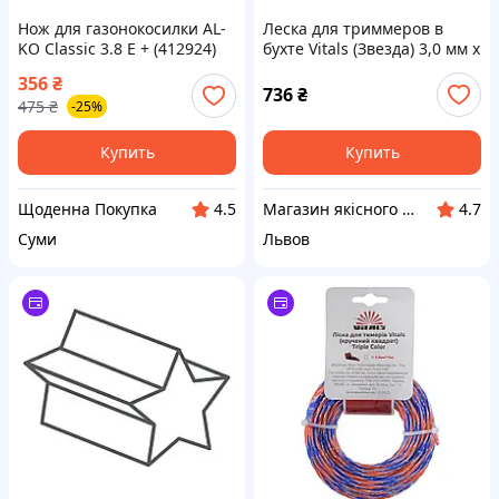
Нож для газонокосилки AL-
Леска для триммеров в
KO Classic 3.8 E + (412924)
бухте Vitals (Звезда) 3,0 мм х
3LB (223 м)
356
₴
736
₴
475
₴
-25%
Купить
Купить
Щоденна Покупка
Магазин якісного інструменту Tools Shop 24/7
4.5
4.7
Суми
Львов