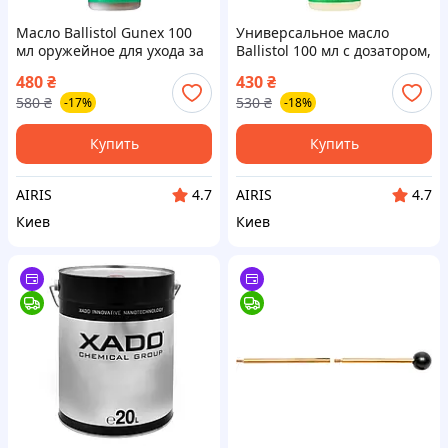
Масло Ballistol Gunex 100
Универсальное масло
мл оружейное для ухода за
Ballistol 100 мл с дозатором,
металлическими деталями,
оружейное средство для
480
₴
430
₴
защиты от ржавчины,
очистки, смазки и защиты
580
₴
530
₴
-17%
-18%
влаги и коррозии,
металла от коррозии,
Германия
качество+
Купить
Купить
AIRIS
AIRIS
4.7
4.7
Киев
Киев