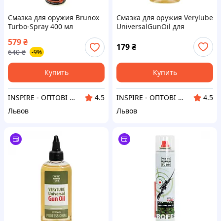
Смазка для оружия Brunox
Смазка для оружия Verylube
Turbo-Spray 400 мл
UniversalGunOil для
(BR040TS)
зброїуніверсальна 100мл
579
₴
(XB23903)
179
₴
640
₴
-9%
Купить
Купить
INSPIRE - ОПТОВІ ПРОДАЖІ ТА БЕЗГОТІВКА ДЛЯ БІЗНЕСУ
INSPIRE - ОПТОВІ ПРОДАЖІ ТА БЕЗГОТІВКА ДЛЯ БІЗНЕСУ
4.5
4.5
Львов
Львов