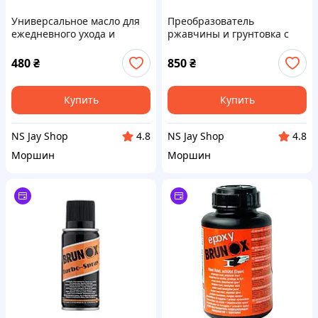
Универсальное масло для
Преобразователь
ежедневного ухода и
ржавчины и грунтовка с
консервации оружия,
эпоксидной смолой Brunox
спрей Brunox Turbo-Spray
Epoxy 100ml
480
₴
850
₴
300ml
Купить
Купить
NS Jay Shop
NS Jay Shop
4.8
4.8
Моршин
Моршин