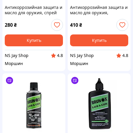
Антикоррозийная защита и
Антикоррозийная защита и
масло для оружия, спрей
масло для оружия,
Brunox Gun Care 100ml
капельный дозатор Brunox
Gun Care 100ml
280
₴
410
₴
Купить
Купить
NS Jay Shop
NS Jay Shop
4.8
4.8
Моршин
Моршин