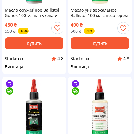
Масло оружейное Ballistol
Масло универсальное
Gunex 100 мл для ухода и
Ballistol 100 мл с дозатором
защиты металла от
для ухода за металлом,
450
₴
400
₴
коррозии, очистки деталей
деревом и кожей, защиты
550
₴
500
₴
-18%
-20%
и длительной консервации,
от коррозии и смазки
Германия
Купить
Купить
Starkmax
Starkmax
4.8
4.8
Винница
Винница