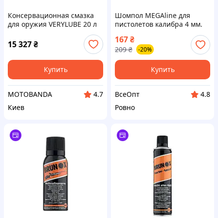
Консервационная смазка
Шомпол MEGAline для
для оружия VERYLUBE 20 л
пистолетов калибра 4 мм.
Длина - 17.3 см. Латунь. 1/8
167
₴
M, разборный,
15 327
₴
209
₴
-20%
двухколенный
Купить
Купить
MOTOBANDA
ВсеОпт
4.7
4.8
Киев
Ровно