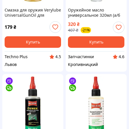
Смазка для оружия Verylube
Оружейное масло
UniversalGunOil для
универсальное 320мл (а/б
зброїуніверсальна 100мл
405мл) (пр-во XADO
320
₴
(XB23903)
Украина) ХВ 20903 ПИР
179
₴
407
₴
-21%
75530
Купить
Купить
Techno Plus
Запчастинки
4.5
4.6
Львов
Кропивницкий