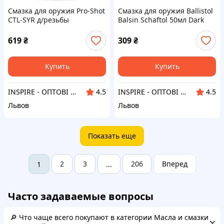
Смазка для оружия Pro-Shot
Смазка для оружия Ballistol
CTL-SYR д/резьбы
Balsin Schaftol 50мл Dark
термостойкое
Brown для ухода за деревом
(23150)
619
₴
309
₴
Купить
Купить
INSPIRE - ОПТОВІ ПРОДАЖІ ТА БЕЗГОТІВКА ДЛЯ БІЗНЕСУ
INSPIRE - ОПТОВІ ПРОДАЖІ ТА БЕЗГОТІВКА ДЛЯ БІЗНЕСУ
4.5
4.5
Львов
Львов
Показать еще
2
3
206
Вперед
1
...
Часто задаваемые вопросы
🔎 Что чаще всего покупают в категории Масла и смазки