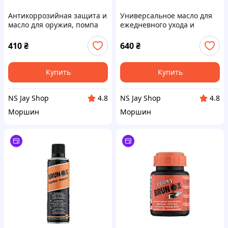
Антикоррозийная защита и
Универсальное масло для
масло для оружия, помпа
ежедневного ухода и
Brunox Gun Care 100ml
консервации оружия,
спрей Brunox Turbo-Spray
410
₴
640
₴
400ml
Купить
Купить
NS Jay Shop
NS Jay Shop
4.8
4.8
Моршин
Моршин