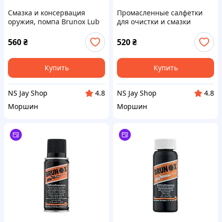
Смазка и консервация
Промасленные салфетки
оружия, помпа Brunox Lub
для очистки и смазки
& Cor 100ml
оружия Brunox Gun Care
5шт
560
₴
520
₴
Купить
Купить
NS Jay Shop
NS Jay Shop
4.8
4.8
Моршин
Моршин