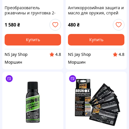
Преобразователь
Антикоррозийная защита и
ржавчины и грунтовка 2-
масло для оружия, спрей
в-1, спрей Brunox Epoxy 400
Brunox Gun Care 300ml
ml
1 580
₴
480
₴
Купить
Купить
NS Jay Shop
NS Jay Shop
4.8
4.8
Моршин
Моршин