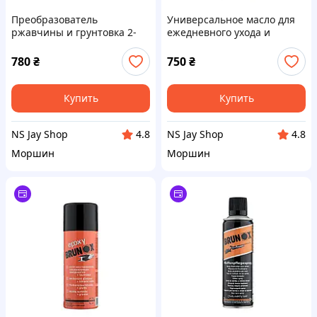
Преобразователь
Универсальное масло для
ржавчины и грунтовка 2-
ежедневного ухода и
в-1, спрей Brunox Epoxy 150
консервации оружия,
ml
спрей Brunox Turbo-Spray
780
₴
750
₴
500ml
Купить
Купить
NS Jay Shop
NS Jay Shop
4.8
4.8
Моршин
Моршин