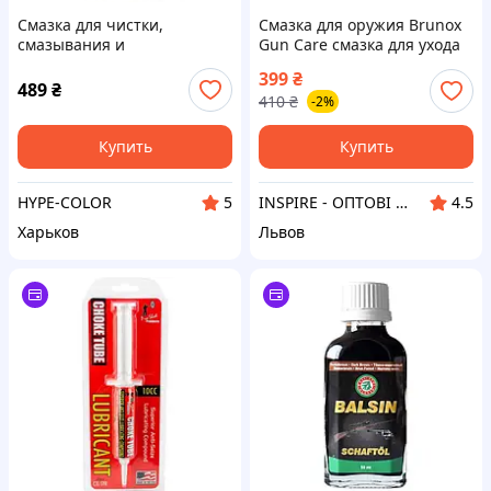
Смазка для чистки,
Смазка для оружия Brunox
смазывания и
Gun Care смазка для ухода
консервирования оружия
за оружием с насосом 100
399
₴
XADO CLP OIL S-758 400мл
мл
489
₴
410
₴
-2%
Купить
Купить
HYPE-COLOR
INSPIRE - ОПТОВІ ПРОДАЖІ ТА БЕЗГОТІВКА ДЛЯ БІЗНЕСУ
5
4.5
Харьков
Львов