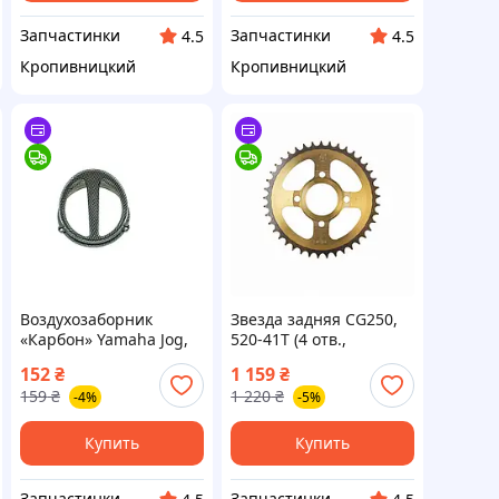
Запчастинки
Запчастинки
4.5
4.5
Кропивницкий
Кропивницкий
Воздухозаборник
Звезда задняя CG250,
«Карбон» Yamaha Jog,
520-41T (4 отв.,
Honda Dio, на кожух
d58/D213) (спрокет)
152
₴
1 159
₴
вентилятора (крышка
(KDMOT Тайвань) ВССМ
159
₴
1 220
₴
-4%
-5%
обдува) (FSI Польша)
ВССМ
Купить
Купить
Запчастинки
Запчастинки