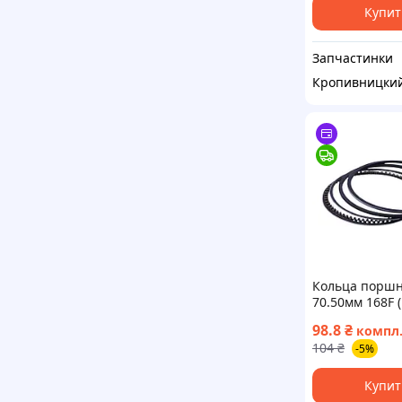
Купит
Запчастинки
Кропивницки
Кольца порш
70.50мм 168F 
Завод) ВССМ
98.8
₴
комплект
104
₴
-5%
Купит