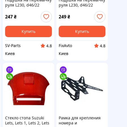
руля L230, d46/22
руля L230, d46/22
"RENTHAL" (черная),
"RENTHAL" (черная),
5C-030918
1N-030918
247
₴
249
₴
Купить
Купить
SV-Parts
FixAvto
4.8
4.8
Киев
Киев
Стекло стопа Suzuki
Рамка для крепления
Lets, Lets 1, Lets 2, Lets
номера и