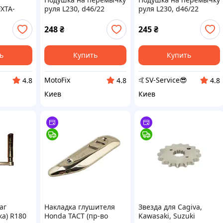
FXTA-
руля L230, d46/22
руля L230, d46/22
"RENTHAL" (черная),
"RENTHAL" (черная),
QT-030918
RY-030918
248
₴
245
₴
ь
Купить
Купить
MotoFix
🤙SV-Service😎
4.8
4.8
4.8
Киев
Киев
аг
Накладка глушителя
Звезда для Cagiva,
ка) R180
Honda TACT (пр‑во
Kawasaki, Suzuki