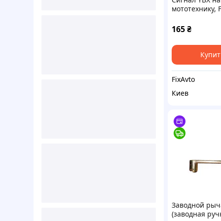
мототехнику, 
11020
165
₴
Купит
FixAvto
Киев
Заводной рыч
(заводная руч