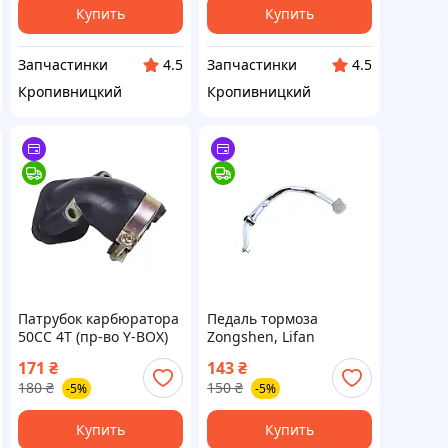
Купить
Купить
Запчастинки
Запчастинки
4.5
4.5
Кропивницкий
Кропивницкий
Патрубок карбюратора
Педаль тормоза
50CC 4T (пр‑во Y‑BOX)
Zongshen, Lifan
ВССМ
125/150 (пр‑во Завод)
171
₴
143
₴
ВССМ
180
₴
150
₴
-5%
-5%
Купить
Купить