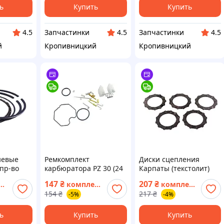
ь
Купить
Купить
Запчастинки
Запчастинки
4.5
4.5
4.5
й
Кропивницкий
Кропивницкий
невые
Ремкомплект
Диски сцепления
(пр‑во
карбюратора PZ 30 (24
Карпаты (текстолит)
детали) (пр‑во Завод)
5шт. (пр‑во JING) ВССМ
147
₴
207
₴
комплект
комплект
ВССМ
ПД 153040
154
₴
217
₴
-5%
-4%
ь
Купить
Купить