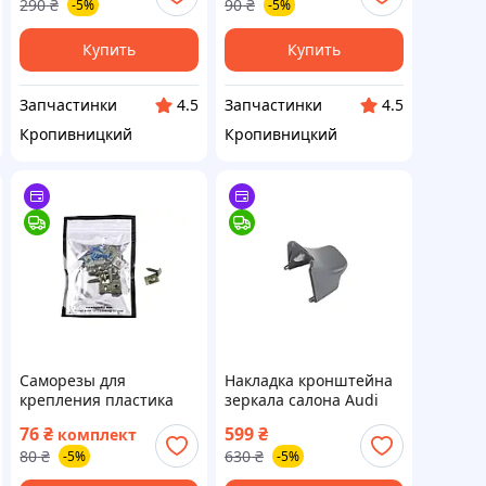
290
₴
90
₴
-5%
-5%
Купить
Купить
Запчастинки
Запчастинки
4.5
4.5
Кропивницкий
Кропивницкий
Саморезы для
Накладка кронштейна
крепления пластика
зеркала салона Audi
(набор 10шт) (пр‑во
Q5 (FYB, FYG)
76
₴
599
₴
комплект
LIPAI) ВССМ
(2017‑2023г) OEM
80
₴
630
₴
-5%
-5%
8W08589374PK (пр‑во
VAG) ВСС