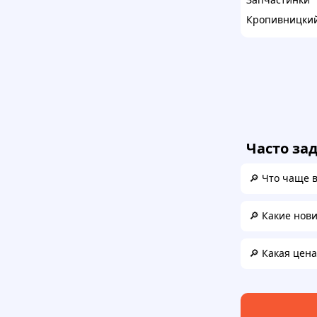
Кропивницки
Часто за
🔎 Что чаще 
🔎 Какие нов
🔎 Какая цен