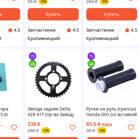
55
₴
250
₴
-5%
-5%
Тайвань)
ь
Купить
Купить
Запчастинки
Запчастинки
4.5
4.5
4.5
й
Кропивницкий
Кропивницкий
тора
Звезда задняя Delta
Ручки на руль (грипсы)
5.0г
428‑41T (пр‑во Завод)
Honda DIO (со вставкой
 ВССМ
ВССМ
под трос) (пр‑во Завод)
238
₴
85.5
₴
пара
ВССМ
250
₴
90
₴
-5%
-5%