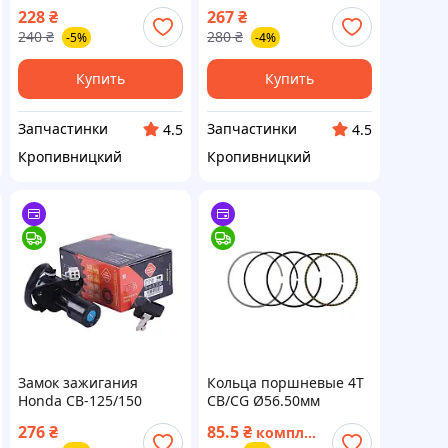
2 заднее пластик (пр-
поворотников с
228
₴
267
₴
во Mototech Тайвань)
регулируемым углом
240
₴
280
₴
-5%
-4%
ВССМ
наклона черная
(KOMATCU) ВССМ ПД
327185
Купить
Купить
Запчастинки
Запчастинки
4.5
4.5
Кропивницкий
Кропивницкий
Замок зажигания
Кольца поршневые 4T
Honda CB‑125/150
CB/CG Ø56.50мм
(пр‑во TTG) ВССМ
(125/140cc STD) (пр‑во
276
₴
85.5
₴
комплект
Завод) ВССМ