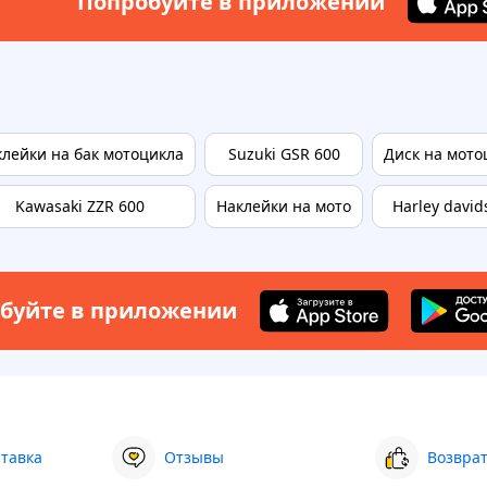
Попробуйте в приложении
клейки на бак мотоцикла
Suzuki GSR 600
Диск на мото
Kawasaki ZZR 600
Наклейки на мото
Harley david
буйте в приложении
ставка
Отзывы
Возврат