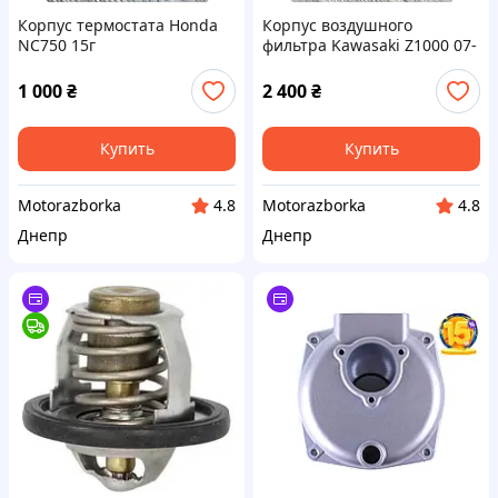
Корпус термостата Honda
Корпус воздушного
NC750 15г
фильтра Kawasaki Z1000 07-
09г.
1 000
₴
2 400
₴
Купить
Купить
Motorazborka
Motorazborka
4.8
4.8
Днепр
Днепр