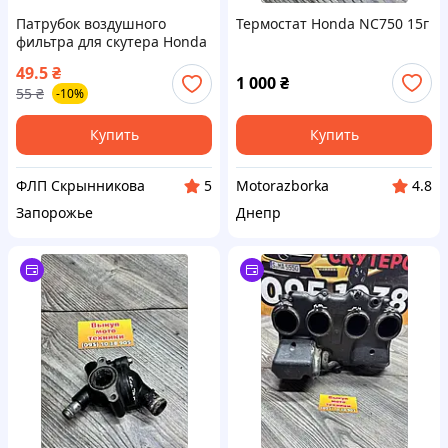
Патрубок воздушного
Термостат Honda NC750 15г
фильтра для скутера Honda
Dio AF-34 / Honda Dio AF-35
49.5
₴
1 000
₴
55
₴
-10%
Купить
Купить
ФЛП Скрынникова
Motorazborka
5
4.8
Запорожье
Днепр