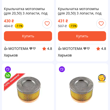
Крыльчатка мотопомпы
Крыльчатка мотопомпы
(для 20,50) 3 лопасти, под
(для 20,50) 3 лопасти, под
шпонку Ø20мм AMG-2
шпонку Ø20мм AMG-2
430
₴
431
₴
484
₴
507
₴
-11%
-15%
Купить
Купить
👍 МОТОТЕМА 💙💛
👍 МОТОТЕМА 💙💛
4.8
4.8
Харьков
Харьков