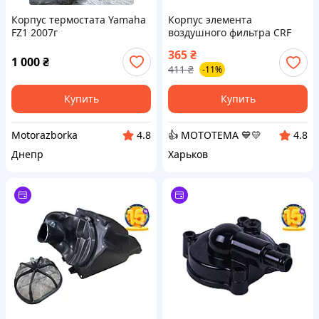
Корпус термостата Yamaha
Корпус элемента
FZ1 2007г
воздушного фильтра CRF
250 New VV
365
₴
1 000
₴
411
₴
-11%
Купить
Купить
Motorazborka
👍 МОТОТЕМА 💙💛
4.8
4.8
Днепр
Харьков