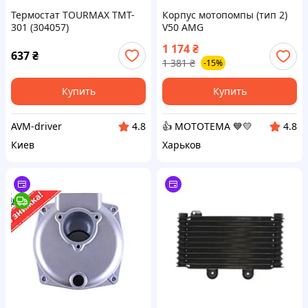
Термостат TOURMAX TMT-
Корпус мотопомпы (тип 2)
301 (304057)
V50 AMG
1 174
₴
637
₴
1 381
₴
-15%
Купить
Купить
AVM-driver
👍 МОТОТЕМА 💙💛
4.8
4.8
Киев
Харьков