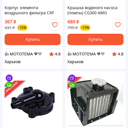
Корпус элемента
Крышка водяного насоса
воздушного фильтра CRF
(помпы) CG300 AMG
250 New VV
367
₴
680
₴
431
₴
799
₴
-15%
-15%
Купить
Купить
👍 МОТОТЕМА 💙💛
👍 МОТОТЕМА 💙💛
4.8
4.8
Харьков
Харьков