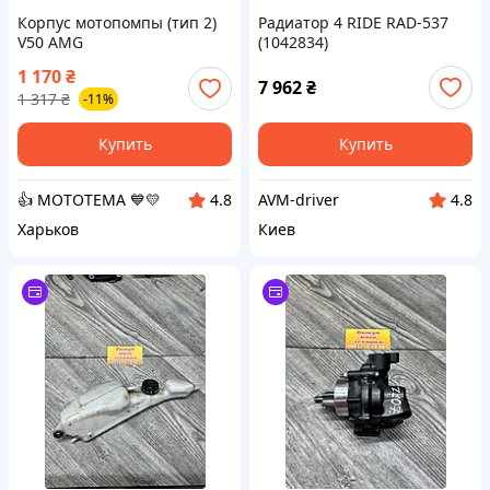
Корпус мотопомпы (тип 2)
Радиатор 4 RIDE RAD-537
V50 AMG
(1042834)
1 170
₴
7 962
₴
1 317
₴
-11%
Купить
Купить
👍 МОТОТЕМА 💙💛
AVM-driver
4.8
4.8
Харьков
Киев