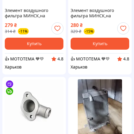
Элемент воздушного
Элемент воздушного
фильтра МИНСК,на
фильтра МИНСК,на
мотоцикл МУРАВЕЙ VDK
мотоцикл МУРАВЕЙ VDK
279
₴
280
₴
314
₴
329
₴
-11%
-15%
Купить
Купить
👍 МОТОТЕМА 💙💛
👍 МОТОТЕМА 💙💛
4.8
4.8
Харьков
Харьков