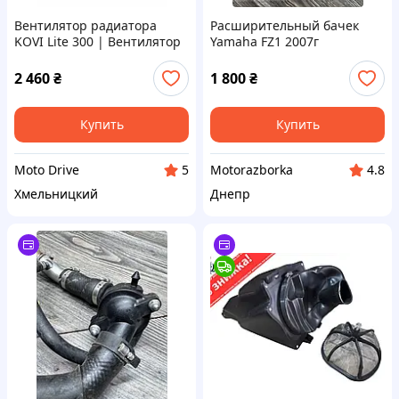
Вентилятор радиатора
Расширительный бачек
KOVI Lite 300 | Вентилятор
Yamaha FZ1 2007г
системы охлаждения
мотоцикла
2 460
₴
1 800
₴
Купить
Купить
Moto Drive
Motorazborka
5
4.8
Хмельницкий
Днепр