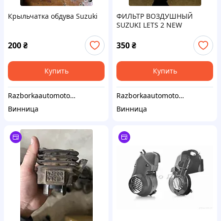
Крыльчатка обдува Suzuki
ФИЛЬТР ВОЗДУШНЫЙ
SUZUKI LETS 2 NEW
200
₴
350
₴
Купить
Купить
Razborkaautomoto.ua
Razborkaautomoto.ua
Винница
Винница