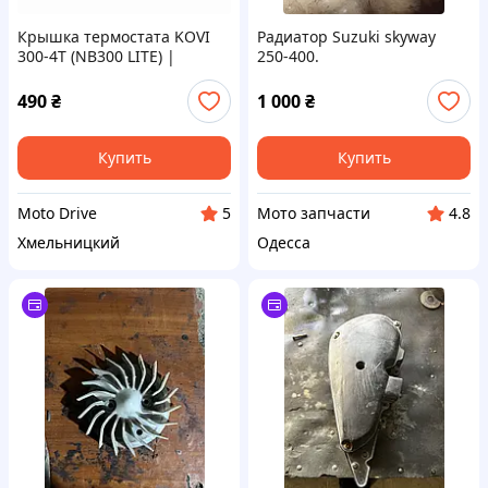
Крышка термостата KOVI
Радиатор Suzuki skyway
300-4T (NB300 LITE) |
250-400.
Крышка корпуса
термостата
490
₴
1 000
₴
Купить
Купить
Moto Drive
Мото запчасти
5
4.8
Хмельницкий
Одесса