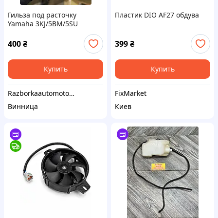
Гильза под расточку
Пластик DIO AF27 обдува
Yamaha 3KJ/5BM/5SU
400
₴
399
₴
Купить
Купить
Razborkaautomoto.ua
FixMarket
Винница
Киев