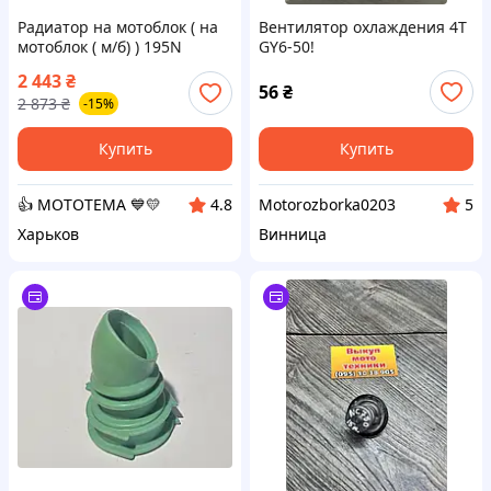
Радиатор на мотоблок ( на
Вентилятор охлаждения 4T
мотоблок ( м/б) ) 195N
GY6-50!
(ZUBR) TD
2 443
₴
56
₴
2 873
₴
-15%
Купить
Купить
👍 МОТОТЕМА 💙💛
Motorozborka0203
4.8
5
Харьков
Винница