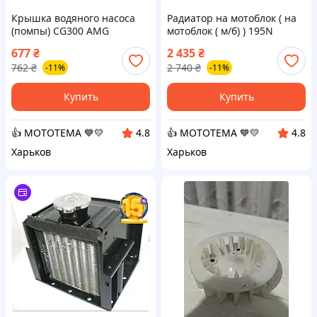
Крышка водяного насоса
Радиатор на мотоблок ( на
(помпы) CG300 AMG
мотоблок ( м/б) ) 195N
(ZUBR) TD
677
₴
2 435
₴
762
₴
2 740
₴
-11%
-11%
Купить
Купить
👍 МОТОТЕМА 💙💛
👍 МОТОТЕМА 💙💛
4.8
4.8
Харьков
Харьков