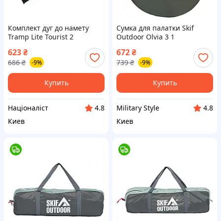
Комплект дуг до намету
Сумка для палатки Skif
Tramp Lite Tourist 2
Outdoor Olvia 3 1
(фибергласс) UTLA-009 [n-
623
₴
672
₴
UTLA]
686
₴
739
₴
-9%
-9%
Купить
Купить
Націоналіст
Military Style
4.8
4.8
Киев
Киев