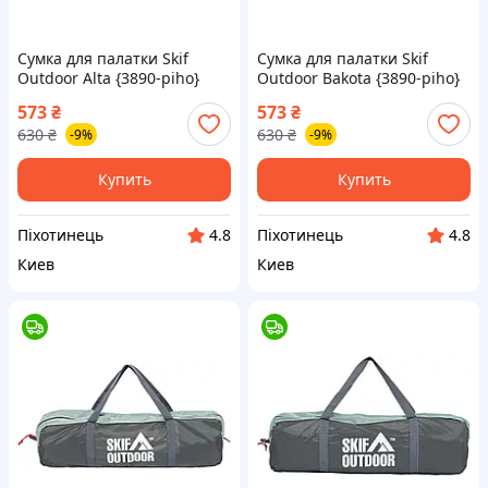
Сумка для палатки Skif
Сумка для палатки Skif
Outdoor Alta {3890-piho}
Outdoor Bakota {3890-piho}
573
₴
573
₴
630
₴
630
₴
-9%
-9%
Купить
Купить
Піхотинець
Піхотинець
4.8
4.8
Киев
Киев