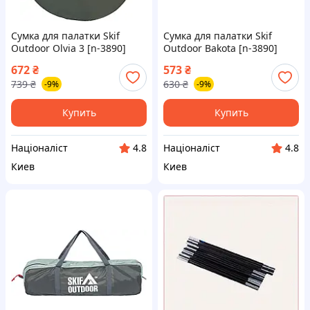
Сумка для палатки Skif
Сумка для палатки Skif
Outdoor Olvia 3 [n-3890]
Outdoor Bakota [n-3890]
672
₴
573
₴
739
₴
630
₴
-9%
-9%
Купить
Купить
Націоналіст
Націоналіст
4.8
4.8
Киев
Киев