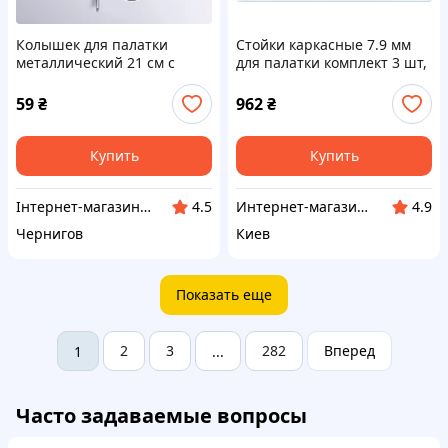
Колышек для палатки
Стойки каркасные 7.9 мм
металлический 21 см с
для палатки комплект 3 шт,
ветрозащитным шнуром
77XM2457C0
HP-JW-14
59
₴
962
₴
Купить
Купить
Інтернет-магазин "VoyagerStar"
Интернет-магазин "SmartShop"
4.5
4.9
Чернигов
Киев
Показать еще
2
3
282
Вперед
1
...
Часто задаваемые вопросы