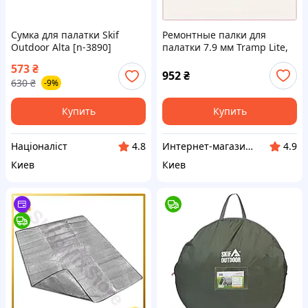
Сумка для палатки Skif
Ремонтные палки для
Outdoor Alta [n-3890]
палатки 7.9 мм Tramp Lite,
H837X5691
573
₴
952
₴
630
₴
-9%
Купить
Купить
Націоналіст
Интернет-магазин "SmartShop"
4.8
4.9
Киев
Киев