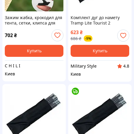
Зажим жабка, крокодил для
Комплект дуг до намету
тента, сетки, клипса для
Tramp Lite Tourist 2
натяжного шнура
(фибергласс) UTLA-009 1
623
₴
702
₴
686
₴
-9%
Купить
Купить
C H I L I
Military Style
4.8
Киев
Киев