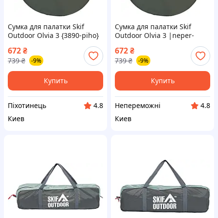
Сумка для палатки Skif
Сумка для палатки Skif
Outdoor Olvia 3 {3890-piho}
Outdoor Olvia 3 |neper-
3890|
672
₴
672
₴
739
₴
739
₴
-9%
-9%
Купить
Купить
Піхотинець
Непереможні
4.8
4.8
Киев
Киев