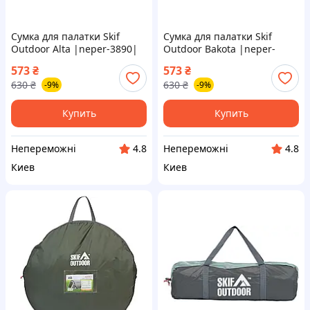
Сумка для палатки Skif
Сумка для палатки Skif
Outdoor Alta |neper-3890|
Outdoor Bakota |neper-
3890|
573
₴
573
₴
630
₴
630
₴
-9%
-9%
Купить
Купить
Непереможні
Непереможні
4.8
4.8
Киев
Киев