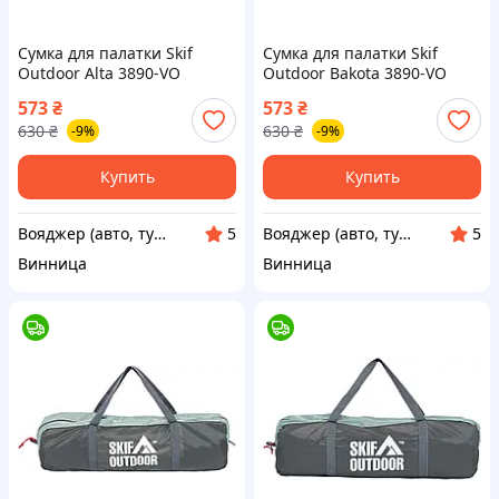
Сумка для палатки Skif
Сумка для палатки Skif
Outdoor Alta 3890-VO
Outdoor Bakota 3890-VO
573
₴
573
₴
630
₴
630
₴
-9%
-9%
Купить
Купить
Вояджер (авто, туризм, спорт)
Вояджер (авто, туризм, спорт)
5
5
Винница
Винница