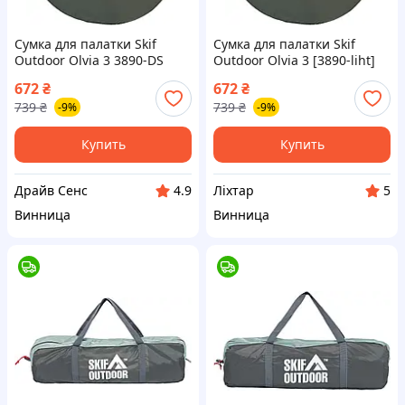
Сумка для палатки Skif
Сумка для палатки Skif
Outdoor Olvia 3 3890-DS
Outdoor Olvia 3 [3890-liht]
672
₴
672
₴
739
₴
739
₴
-9%
-9%
Купить
Купить
Драйв Сенс
Ліхтар
4.9
5
Винница
Винница