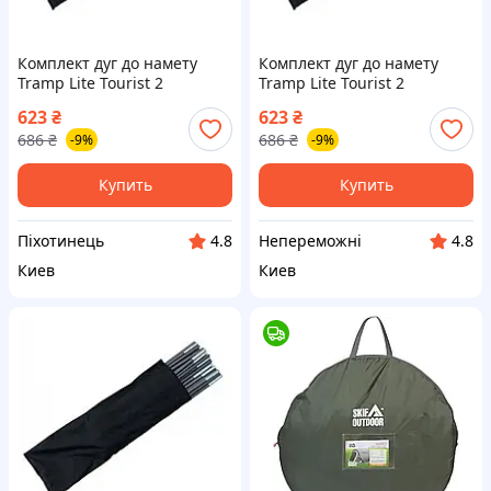
Комплект дуг до намету
Комплект дуг до намету
Tramp Lite Tourist 2
Tramp Lite Tourist 2
(фибергласс) UTLA-009
(фибергласс) UTLA-009
623
₴
623
₴
{UTLA-piho}
|neper-UTLA|
686
₴
686
₴
-9%
-9%
Купить
Купить
Піхотинець
Непереможні
4.8
4.8
Киев
Киев