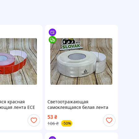
ся красная
Светоотражающая
ющая лента ECE
самоклеящаяся белая лента
C для
ECE 104R класс C для
53
₴
и и видимости
повышения безопасности на
106
₴
-50%
дороге