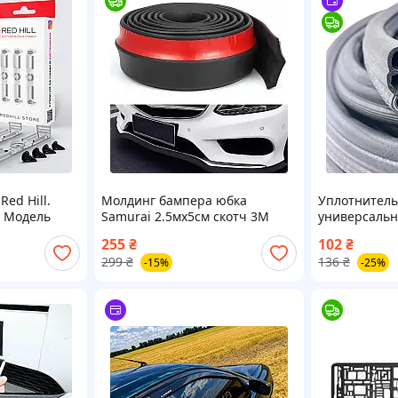
ed Hill.
Молдинг бампера юбка
Уплотнитель
. Модель
Samurai 2.5мх5см скотч 3М
универсальн
Черний.Универсальный
1 метр.
255
₴
102
₴
молдинг бампера Samurai
299
₴
136
₴
-15%
-25%
Черний