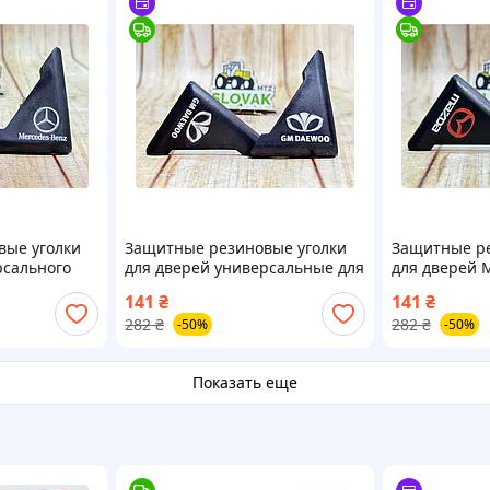
вые уголки
Защитные резиновые уголки
Защитные ре
рсального
для дверей универсальные для
для дверей 
илей
автомобилей Daewoo и других
автомобилей
141
₴
141
₴
других марок
марок авто
предотвращ
282
₴
282
₴
-50%
-50%
повреждений
Показать еще