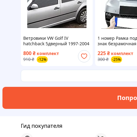
Ветровики VW Golf IV
1 номер Рамка по
hatchback 5дверный 1997-2004
знак безрамочная
(Volkswagen; Mk4, 1J),
быстросъемные д
800
₴
225
₴
комплект
комплект
дефлекторы окон Sunplex
липучка
910
₴
300
₴
-12%
-25%
Попро
Гид покупателя