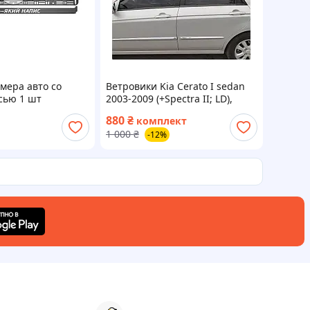
мера авто со
Ветровики Kia Cerato I sedan
сью 1 шт
2003-2009 (+Spectra II; LD),
дефлекторы окон Safe, K10604
880
₴
комплект
1 000
₴
-12%