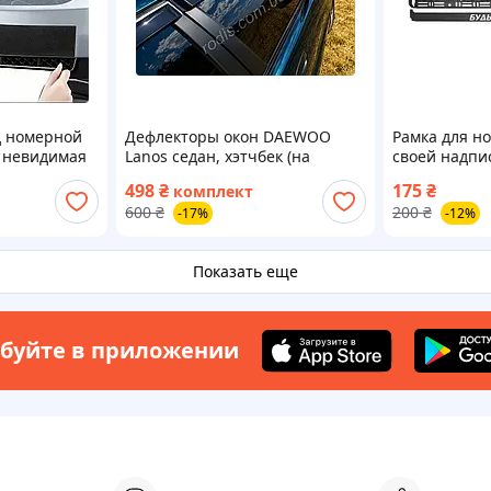
д номерной
Дефлекторы окон DAEWOO
Рамка для но
 невидимая
Lanos седан, хэтчбек (на
своей надпи
ля номера
скотче) ветровики Деу Ланос 4
498
₴
175
₴
комплект
штуки
600
₴
200
₴
-17%
-12%
Показать еще
буйте в приложении