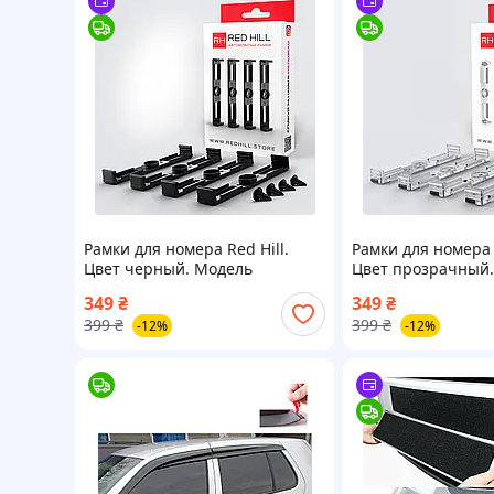
Рамки для номера Red Hill.
Рамки для номера R
Цвет черный. Модель
Цвет прозрачный
Классическая.
Классическая.
349
₴
349
₴
399
₴
399
₴
-12%
-12%