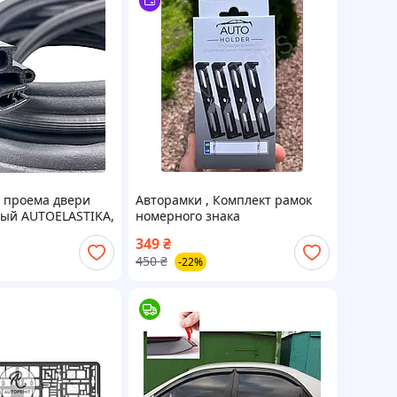
 проема двери
Авторамки , Комплект рамок
ый AUTOELASTIKA,
номерного знака
,Безрамочный крепеж номера
349
₴
авто
450
₴
-22%