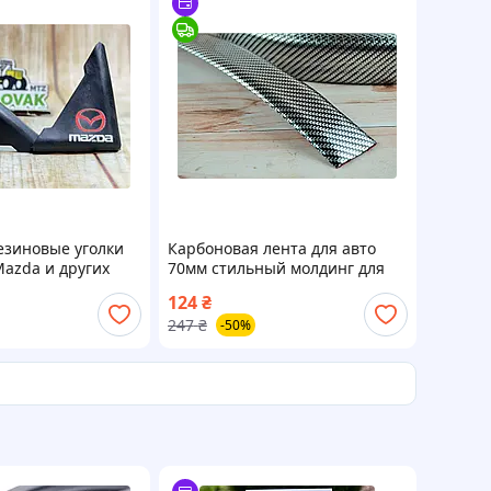
зиновые уголки
Карбоновая лента для авто
Mazda и других
70мм стильный молдинг для
 для
тюнинга защита порогов и
124
₴
ения
багажника
247
₴
-50%
 кузова