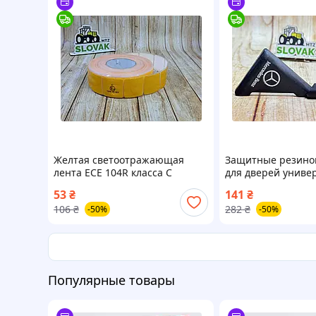
Желтая светоотражающая
Защитные резино
лента ECE 104R класса C
для дверей униве
самоклеящаяся рулон для
типа для автомоб
53
₴
141
₴
безопасной разметки на
Mercedes-Benz и 
106
₴
282
₴
-50%
-50%
дороге
Популярные товары