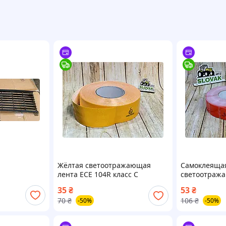
Жёлтая светоотражающая
Самоклеящая
лента ECE 104R класс C
светоотража
самоклеящаяся в рулоне для
104R класса 
35
₴
53
₴
безопасности на дороге
безопасност
70
₴
106
₴
-50%
-50%