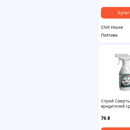
Купит
Chill House
Полтава
Спрей Смерть
вредителей с
от летающих 
ползающих н
76
₴
250 мл