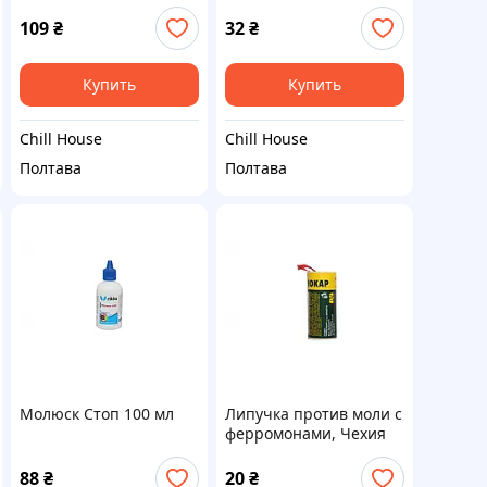
стрессам, Ветлайн
250мл Украина
109
₴
32
₴
Купить
Купить
Chill House
Chill House
Полтава
Полтава
Молюск Стоп 100 мл
Липучка против моли с
ферромонами, Чехия
88
₴
20
₴