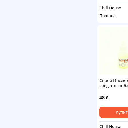
Chill House
Полтава
Спрей Инсект
средство от б
клещей 30 мл
48
₴
Купит
Chill House