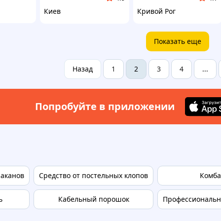
Киев
Кривой Рог
Показать еще
Назад
1
3
4
2
...
Попробуйте в приложении
раканов
Средство от постельных клопов
Комба
ь
Кабельный порошок
Профессионально