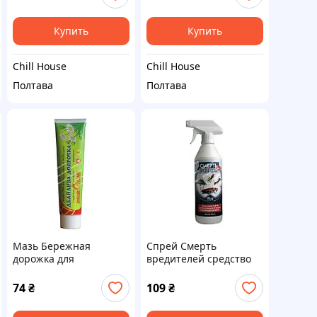
Купить
Купить
Chill House
Chill House
Полтава
Полтава
Мазь Бережная
Спрей Смерть
дорожка для
вредителей средство
профилактики смазки
от летающих и
100гр. АгроЗОВэт
ползающих насекомых
74
₴
109
₴
500 мл