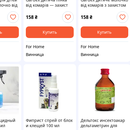
лочко від
від комарів — захист
від комарів з захистом
стом від
на 2 години
від сонця — 2 в 1
158
₴
158
₴
ь
Купить
Купить
For Home
For Home
Винница
Винница
ицидный
Фиприст спрей от блох
Дельтокс инсектоакар
нил
и клещей 100 мл
дельтаметрин для