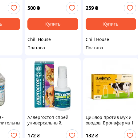
 блох и
обробки площ 1млл
ный. 250
води 100 мл
500
₴
259
₴
ь
Купить
Купить
Chill House
Chill House
Полтава
Полтава
 -
Аллергостоп спрей
Цифлор против мух и
лительный
универсальный,
оводов, Бронафарма 1
Украина 30 мл
упаковка по 4 шт 10 мл
172
₴
132
₴