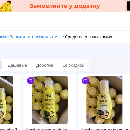
омом
•
Защита от насекомых и грызунов
•
Средства от насекомых
Дешевые
Дорогие
Со скидкой
для дітей
Gardex дитяча пінка
Gardex дитяче молочко