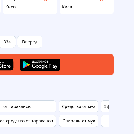
Киев
Киев
334
Вперед
т от тараканов
Средство от мух
Эффективное 
е средство от тараканов
Спирали от мух
Advion