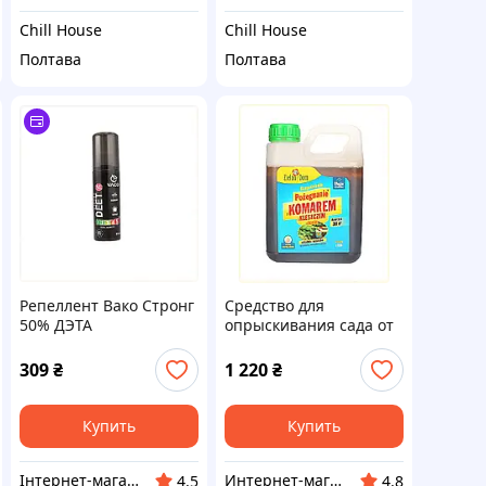
Chill House
Chill House
Полтава
Полтава
Репеллент Вако Стронг
Средство для
50% ДЭТА
опрыскивания сада от
максимальная защита
вредителей Zielony
80 мл, 87X15C097
Dom 950 мл,
309
₴
1 220
₴
8603PEK726
Купить
Купить
Інтернет-магазин GoodBuy
Интернет-магазин TVOЁ
4.5
4.8