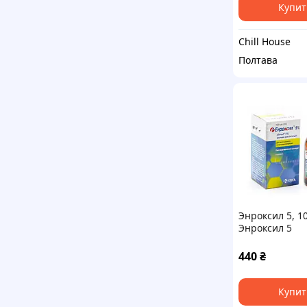
Купит
Chill House
Полтава
Энроксил 5, 1
Энроксил 5
(антибиотик)
440
₴
Купит