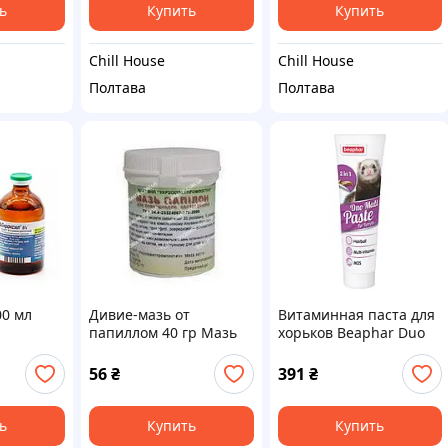
ь
Купить
Купить
Chill House
Chill House
Полтава
Полтава
00 мл
Дивие-мазь от
Витаминная паста для
папиллом 40 гр Мазь
хорьков Beaphar Duo
от папиллом 40г
Active, 100 г Beaphar
Duo Актив для хорьков
56
₴
391
₴
100г 15367
ь
Купить
Купить