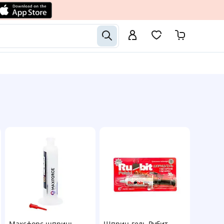
Максфорс шприць-
Шприц-гель Рубит