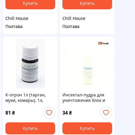
Купить
Купить
Chill House
Chill House
Полтава
Полтава
К-отрон 1л (тарган,
Инсектал-пудра для
мухи, комары), 1л,
уничтожения блох и
Байер Каотрин 10 мл,
клещей 45 г Инсектал
Байер
пудра против блох 45
81
₴
34
₴
гр
Купить
Купить