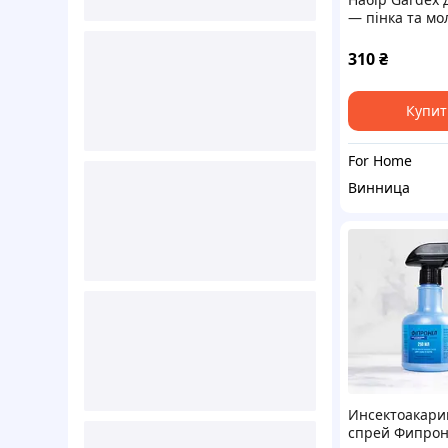
— пінка та мо
комарів з захи
сонця
310
₴
Купит
For Home
Винница
Инсектоакар
спрей Фипро