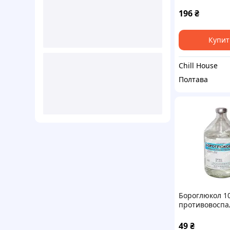
(фипронил) от
клещей наруж
196
₴
мл. Ваниль
Купит
Chill House
Полтава
Бороглюкол 10
противовоспа
100 мл
49
₴