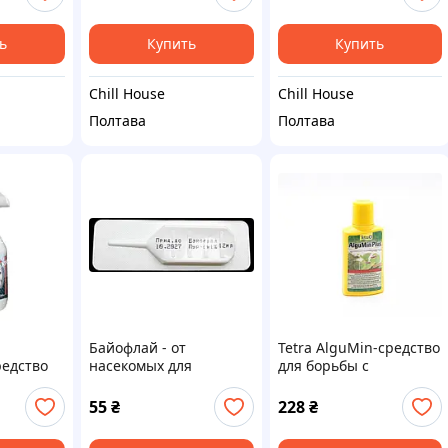
ь
Купить
Купить
Chill House
Chill House
Полтава
Полтава
Байофлай - от
Tetra AlguMin-средство
редство
насекомых для
для борьбы с
и
крупного рогатого
водорослями 100 мл
асекомых
скота 500 мл
55
₴
228
₴