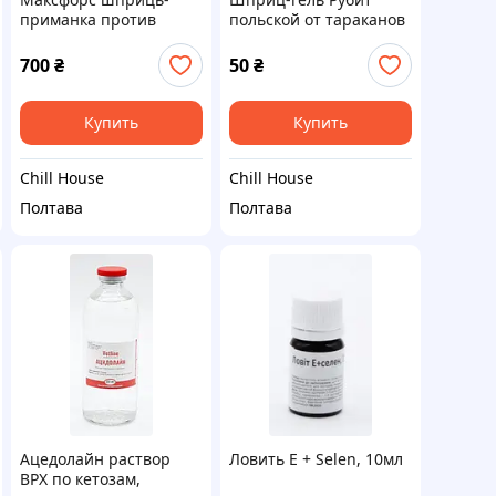
приманка против
польской от тараканов
тараканов, 40 г
и муравьи, 30 г
700
₴
50
₴
Купить
Купить
Chill House
Chill House
Полтава
Полтава
Ацедолайн раствор
Ловить E + Selen, 10мл
ВРХ по кетозам,