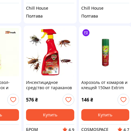
Chill House
Chill House
Полтава
Полтава
озол-
Инсектицидное
Аэрозоль от комаров и
лох и
средство от тараканов
клещей 150мл Extrim
Arox
(защита 6ч) ТМ JET
SUPER
576
₴
146
₴
ь
Купить
Купить
БРОМ
COSMOSPACE
4.9
4.7